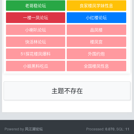
老哥稳论坛
良家楼凤学妹性息
一楼一凤论坛
小红楼论坛
小喇叭论坛
品凤楼
快活林论坛
楼凤宫
51探花楼凤爆料
外围约炮
小姐黑料吃瓜
全国楼凤性息
主题不存在
Powered by
Processed:
, SQL:
风江湖论坛
0.070
11